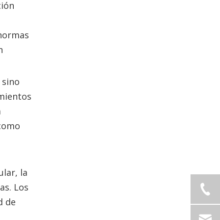
ción
 normas
n
 sino
imientos
a
 como
lar, la
as. Los
d de