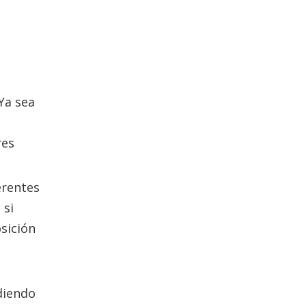
Ya sea
res
erentes
 si
sición
ndiendo