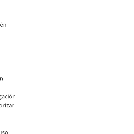
ién
en
igación
orizar
 uso