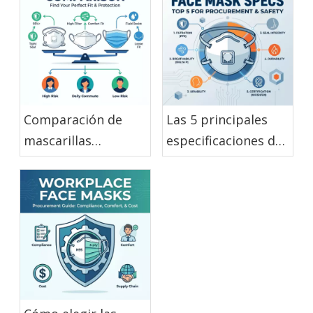
Comparación de
Las 5 principales
mascarillas
especificaciones de
desechables: ¿Qué
mascarillas
tipo es el adecuado
desechables para
para usted?
uso industrial