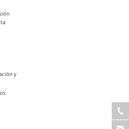
sión
lta
ación y
tos