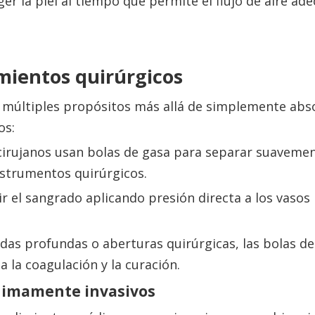
er la piel al tiempo que permite el flujo de aire ad
imientos quirúrgicos
en múltiples propósitos más allá de simplemente abs
os:
 cirujanos usan bolas de gasa para separar suavemen
instrumentos quirúrgicos.
ir el sangrado aplicando presión directa a los vasos
idas profundas o aberturas quirúrgicas, las bolas d
 la coagulación y la curación.
ínimamente invasivos