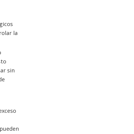
gicos
rolar la
o
sto
ar sin
de
 exceso
 pueden