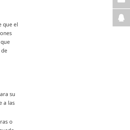
 que el
iones
 que
 de
para su
 a las
ras o