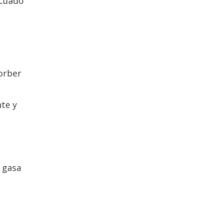
ecuado
orber
te y
e gasa