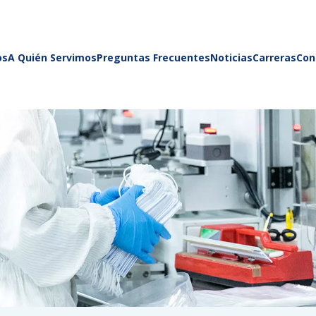
os
A Quién Servimos
Preguntas Frecuentes
Noticias
Carreras
Con