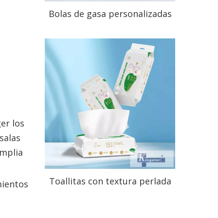
Bolas de gasa personalizadas
para el cuidado preciso de las
heridas
a
er los
salas
amplia
Toallitas con textura perlada
mientos
Uso de limpieza facial