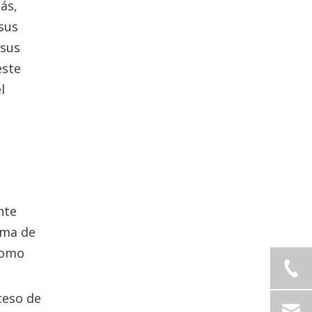
ás,
sus
 sus
este
l
nte
ama de
 como
ceso de