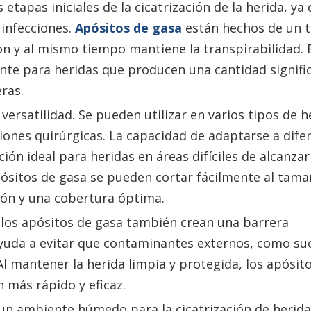
s etapas iniciales de la cicatrización de la herida, ya
 infecciones.
Apósitos de gasa
están hechos de un t
n y al mismo tiempo mantiene la transpirabilidad. 
nte para heridas que producen una cantidad signific
ras.
versatilidad. Se pueden utilizar en varios tipos de h
siones quirúrgicas. La capacidad de adaptarse a dife
ón ideal para heridas en áreas difíciles de alcanzar
pósitos de gasa se pueden cortar fácilmente al tam
ión y una cobertura óptima.
los apósitos de gasa también crean una barrera
ayuda a evitar que contaminantes externos, como su
 Al mantener la herida limpia y protegida, los apósit
 más rápido y eficaz.
n ambiente húmedo para la cicatrización de herida