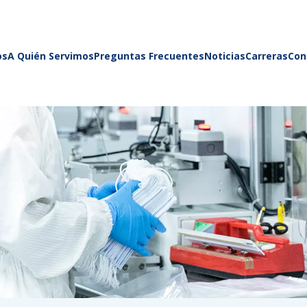
os
A Quién Servimos
Preguntas Frecuentes
Noticias
Carreras
Con