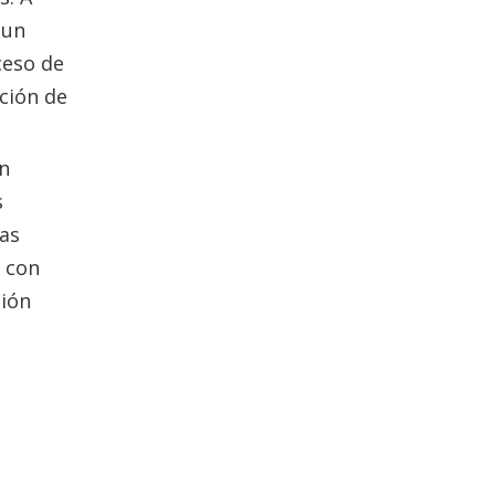
 un
ceso de
ción de
ón
s
ias
r con
ción