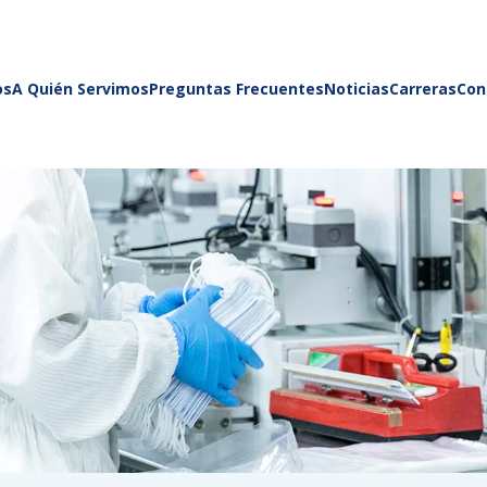
os
A Quién Servimos
Preguntas Frecuentes
Noticias
Carreras
Con