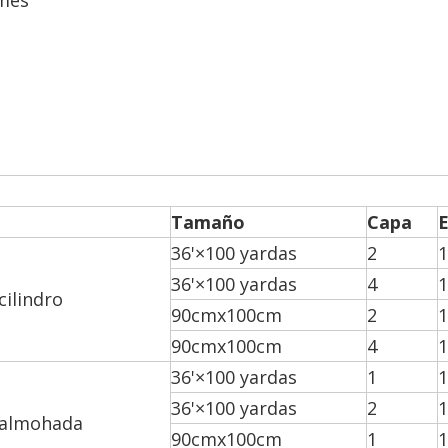
 mes
Tamaño
Capa
36'×100 yardas
2
1
36'×100 yardas
4
1
cilindro
90cmx100cm
2
1
90cmx100cm
4
1
36'×100 yardas
1
1
36'×100 yardas
2
1
 almohada
90cmx100cm
1
1