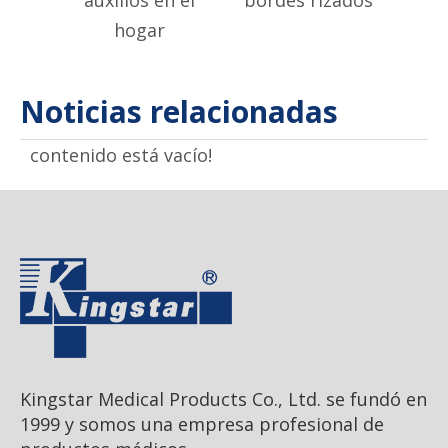
auxilios en el
bordes rizados
d
hogar
Noticias relacionadas
contenido está vacío!
Kingstar Medical Products Co., Ltd. se fundó en
1999 y somos una empresa profesional de