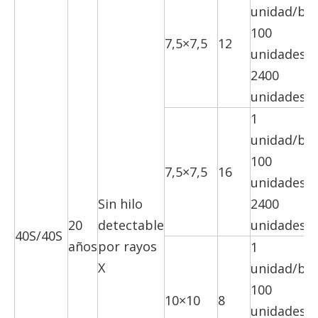
unidad/bol
100
7,5×7,5
12
unidades/c
2400
unidades/c
1
unidad/bol
100
7,5×7,5
16
unidades/c
Sin hilo
2400
20
detectable
unidades/c
40S/40S
años
por rayos
1
X
unidad/bol
100
10×10
8
unidades/c