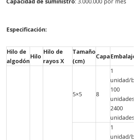
Capacidad de suministro
: 3.000.000 por mes
Especificación:
Hilo de
Hilo de
Tamaño
Hilo
Capa
Embalaje
algodón
rayos X
(cm)
1
unidad/bol
100
5×5
8
unidades/c
2400
unidades/c
1
unidad/bol