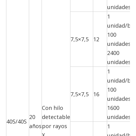
unidades/c
1
unidad/bol
100
7,5×7,5
12
unidades/c
2400
unidades/c
1
unidad/bol
100
7,5×7,5
16
unidades/c
Con hilo
1600
20
detectable
unidades/c
40S/40S
años
por rayos
1
X
unidad/bol