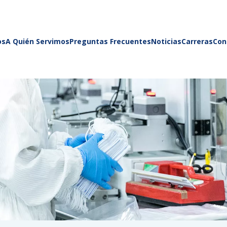
os
A Quién Servimos
Preguntas Frecuentes
Noticias
Carreras
Con