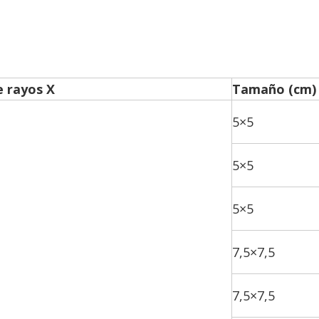
e rayos X
Tamaño (cm)
5×5
5×5
5×5
7,5×7,5
7,5×7,5