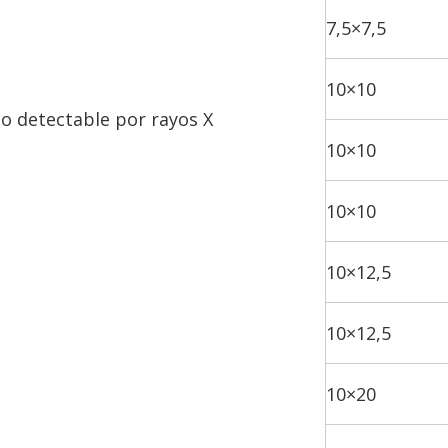
7,5×7,5
10×10
lo detectable por rayos X
10×10
10×10
10×12,5
10×12,5
10×20