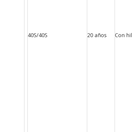
40S/40S
20 años
Con hi