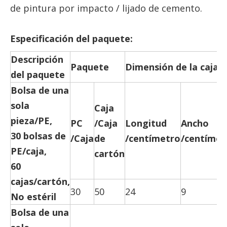
de pintura por impacto / lijado de cemento.
Especificación del paquete:
Descripción
Paquete
Dimensión de la caja
del paquete
Bolsa de una
sola
Caja
pieza/PE,
PC
/Caja
Longitud
Ancho
30 bolsas de
/Caja
de
/centímetro
/centímet
PE/caja,
cartón
60
cajas/cartón,
30
50
24
9
No estéril
Bolsa de una