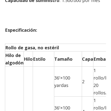
Capacidad de suministro
: 1.500.000 por mes
Especificación:
Rollo de gasa, no estéril
Hilo de
Hilo
Estilo
Tamaño
Capa
Embala
algodón
1
36'×100
rollo/bo
2
yardas
20
rollos/c
1
36'×100
rollo/bo