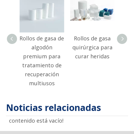
Rollos de gasa de
Rollos de gasa
Rol
algodón
quirúrgica para
premium para
curar heridas
e
tratamiento de
indi
recuperación
para
multiusos
ef
Noticias relacionadas
contenido está vacío!