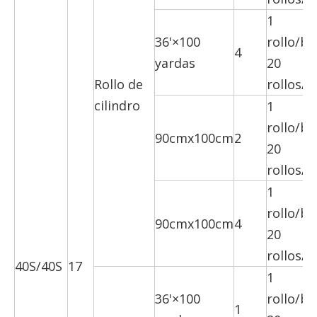
1
36'×100
rollo/bo
4
yardas
20
Rollo de
rollos/c
cilindro
1
rollo/bo
90cmx100cm
2
20
rollos/c
1
rollo/bo
90cmx100cm
4
20
rollos/c
40S/40S
17
1
36'×100
rollo/bo
1