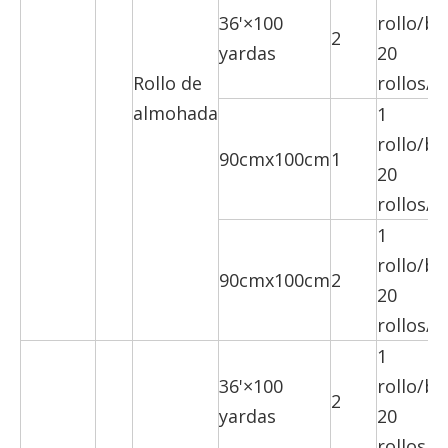
36'×100
rollo/bo
2
yardas
20
Rollo de
rollos/c
almohada
1
rollo/bo
90cmx100cm
1
20
rollos/c
1
rollo/bo
90cmx100cm
2
20
rollos/c
1
36'×100
rollo/bo
2
yardas
20
rollos/c