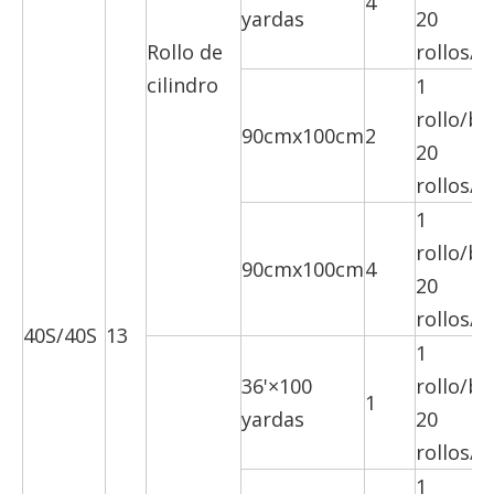
4
yardas
20
Rollo de
rollos/c
cilindro
1
rollo/bo
90cmx100cm
2
20
rollos/c
1
rollo/bo
90cmx100cm
4
20
rollos/c
40S/40S
13
1
36'×100
rollo/bo
1
yardas
20
rollos/c
1