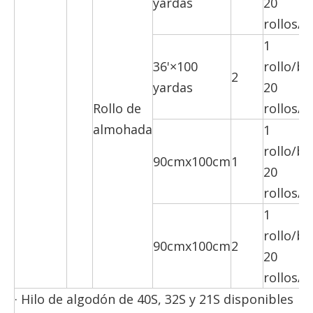
yardas
20
rollos/c
1
36'×100
rollo/bo
2
yardas
20
Rollo de
rollos/c
almohada
1
rollo/bo
90cmx100cm
1
20
rollos/c
1
rollo/bo
90cmx100cm
2
20
rollos/c
· Hilo de algodón de 40S, 32S y 21S disponibles