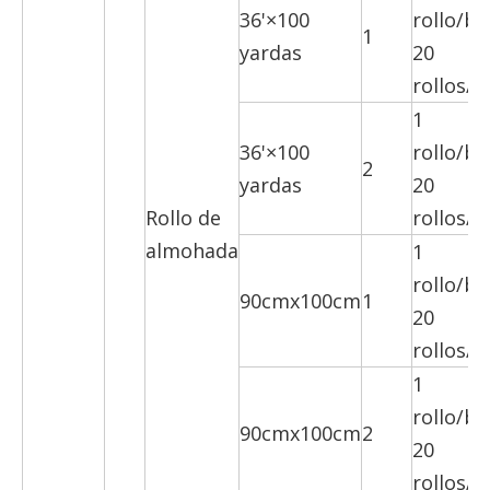
36'×100
rollo/bo
1
yardas
20
rollos/c
1
36'×100
rollo/bo
2
yardas
20
Rollo de
rollos/c
almohada
1
rollo/bo
90cmx100cm
1
20
rollos/c
1
rollo/bo
90cmx100cm
2
20
rollos/c