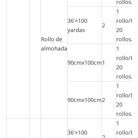
rollos/c
1
36'×100
rollo/bo
2
yardas
20
Rollo de
rollos/c
almohada
1
rollo/bo
90cmx100cm
1
20
rollos/c
1
rollo/bo
90cmx100cm
2
20
rollos/c
1
36'×100
rollo/bo
2