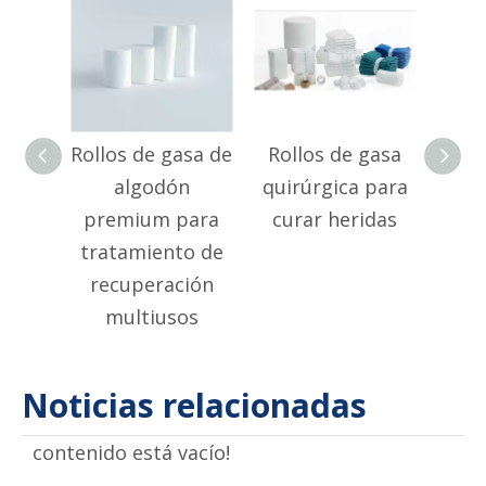
Rollos de gasa de
Rollos de gasa
Rol
algodón
quirúrgica para
abso
premium para
curar heridas
li
tratamiento de
h
recuperación
ab
multiusos
Noticias relacionadas
contenido está vacío!