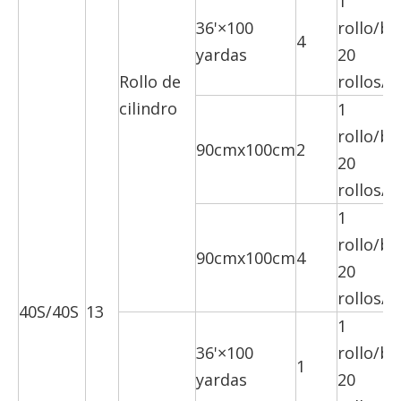
1
36'×100
rollo/bo
4
yardas
20
Rollo de
rollos/c
cilindro
1
rollo/bo
90cmx100cm
2
20
rollos/c
1
rollo/bo
90cmx100cm
4
20
rollos/c
40S/40S
13
1
36'×100
rollo/bo
1
yardas
20