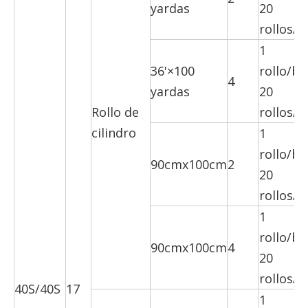
yardas
20
rollos/c
1
36'×100
rollo/bo
4
yardas
20
Rollo de
rollos/c
cilindro
1
rollo/bo
90cmx100cm
2
20
rollos/c
1
rollo/bo
90cmx100cm
4
20
rollos/c
40S/40S
17
1