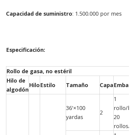
Capacidad de suministro
: 1.500.000 por mes
Especificación:
Rollo de gasa, no estéril
Hilo de
Hilo
Estilo
Tamaño
Capa
Embala
algodón
1
36'×100
rollo/bo
2
yardas
20
rollos/c