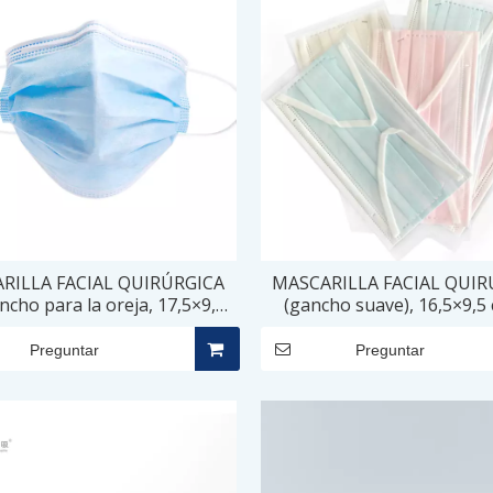
RILLA FACIAL QUIRÚRGICA
MASCARILLA FACIAL QUIR
ncho para la oreja, 17,5×9,5
(gancho suave), 16,5×9,5 
cm – 3 CAPAS
CAPAS, no estéril
Preguntar
Preguntar