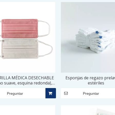
RILLA MÉDICA DESECHABLE
Esponjas de regazo prela
o suave, esquina redonda),
estériles
7,5 × 9,5 cm - 3 CAPAS
Preguntar
Preguntar