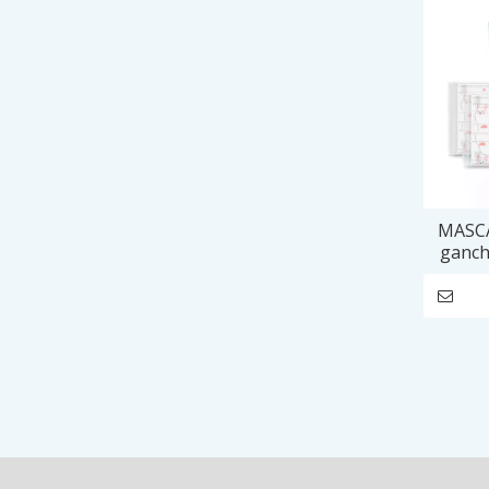
MASCA
ganch
1