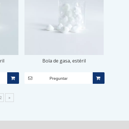
ril
Bola de gasa, estéril
Preguntar
2
»