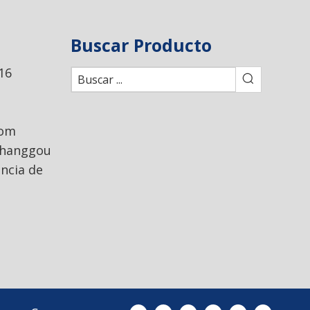
Buscar Producto
16
com
Zhanggou
incia de