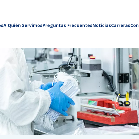
os
A Quién Servimos
Preguntas Frecuentes
Noticias
Carreras
Con