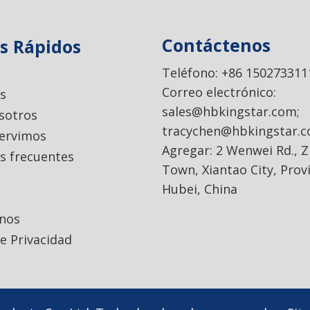
Contáctenos
s Rápidos
Teléfono: +86 150273311
Correo electrónico:
s
sales@hbkingstar.com
;
sotros
tracychen@hbkingstar.
servimos
Agregar: 2 Wenwei Rd., 
s frecuentes
Town, Xiantao City, Prov
Hubei, China
nos
de Privacidad