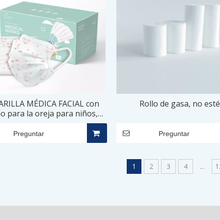
RILLA MÉDICA FACIAL con
Rollo de gasa, no esté
o para la oreja para niños,
2,5 × 8,5 cm - 3 CAPAS
Preguntar
Preguntar
1
2
3
4
...
1